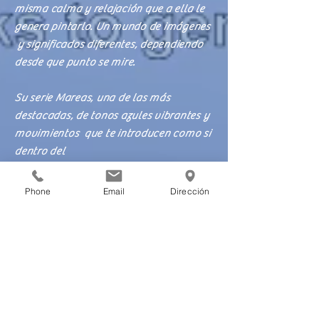
misma calma y relajación que a ella le
genera pintarlo. Un mundo de imágenes
y significados diferentes, dependiendo
desde que punto se mire.
Su serie Mareas, una de las más
destacadas, de tonos azules vibrantes y
movimientos que te introducen como si
dentro del
Mar y las aguas se tratara, busca
concienciar al público en el cuidado del
Phone
Email
Dirección
agua y del medio ambiente, motivo que
la ha relacionado con amplios sectores
culturales y gubernamentales en
distintas partes del Mundo.
“Que cada espectador al ver la obra
pueda interpretar que el fin de esta